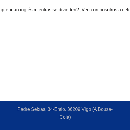
aprendan inglés mientras se divierten? ¡Ven con nosotros a ce
Padre Seixas, 34-Entlo. 36209 Vigo (A Bouza-
Coia)