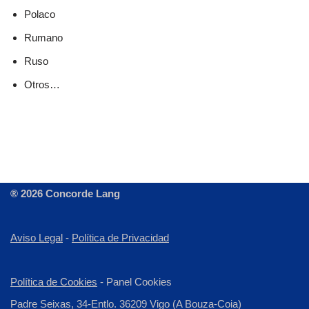
Polaco
Rumano
Ruso
Otros…
® 2026 Concorde Lang
Aviso Legal
-
Política de Privacidad
Política de Cookies
-
Panel Cookies
Padre Seixas, 34-Entlo. 36209 Vigo (A Bouza-Coia)