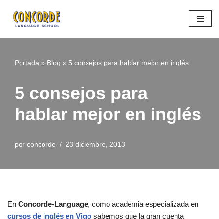
Saltar
al
contenido
Portada
»
Blog
»
5 consejos para hablar mejor en inglés
5 consejos para
hablar mejor en inglés
por
concorde
23 diciembre, 2013
En
Concorde-Language
, como academia especializada en
cursos de inglés en Vigo
sabemos que la gran cuenta