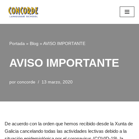
Saltar
al
contenido
Portada
»
Blog
»
AVISO IMPORTANTE
AVISO IMPORTANTE
por
concorde
13 marzo, 2020
De acuerdo con la orden que hemos recibido desde la Xunta de
Galicia cancelando todas las actividades lectivas debido a la
situación epidemiológica por el coronavirus (COVID-19), la