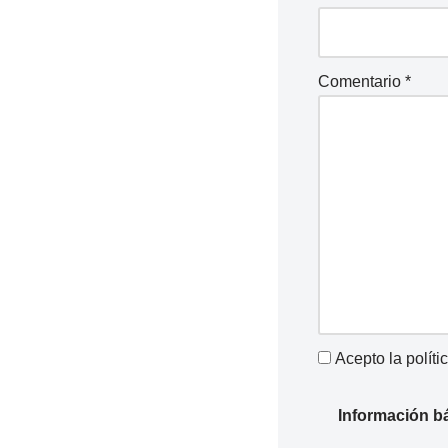
Comentario
*
Acepto la
políti
Información b