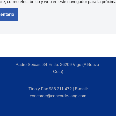
e, correo electrónico y web en este navegador para la próxim
Padre Seixas, 34-Entlo. 36209 Vigo (A Bouza-
Coia)
Tfno y Fax 986 211 472 | E-mail:
concorde@concorde-lang.com