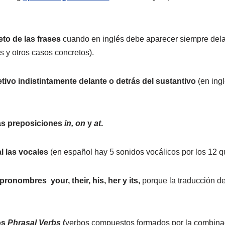
eto de las frases
cuando en inglés debe aparecer siempre dela
s y otros casos concretos).
tivo indistintamente delante o detrás del sustantivo
(en ingl
s preposiciones
in
, on
y
at
.
 las vocales
(en español hay 5 sonidos vocálicos por los 12 que
ronombres your, their, his, her y its,
porque la traducción de
os
Phrasal Verbs
(
verbos compuestos formados por la combinac