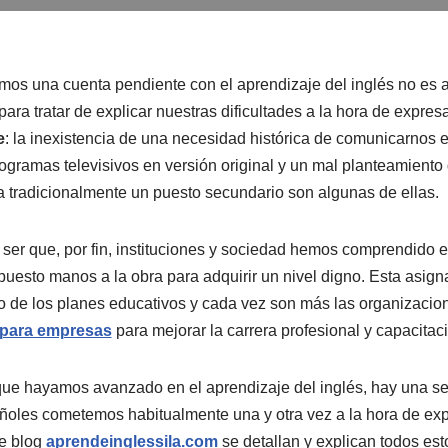
mos una cuenta pendiente con el aprendizaje del inglés no es
ara tratar de explicar nuestras dificultades a la hora de expre
e
: la inexistencia de una necesidad histórica de comunicarnos e
programas televisivos en versión original y un mal planteamiento
 tradicionalmente un puesto secundario son algunas de ellas.
ser que, por fin, instituciones y sociedad hemos comprendido 
puesto manos a la obra para adquirir un nivel digno. Esta asig
o de los planes educativos y cada vez son más las organizaci
 para empresas
para mejorar la carrera profesional y capacita
ue hayamos avanzado en el aprendizaje del inglés, hay una ser
ñoles cometemos habitualmente una y otra vez a la hora de ex
e blog
aprendeinglessila.com
se detallan y explican todos est