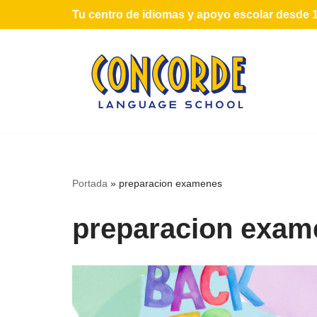
Tu centro de idiomas y apoyo escolar desde 
Saltar
al
contenido
Portada
»
preparacion examenes
preparacion exam