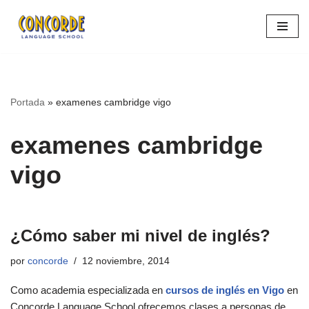
Saltar
al
contenido
Portada
»
examenes cambridge vigo
examenes cambridge
vigo
¿Cómo saber mi nivel de inglés?
por
concorde
12 noviembre, 2014
Como academia especializada en
cursos de inglés en Vigo
en
Concorde Language School ofrecemos clases a personas de