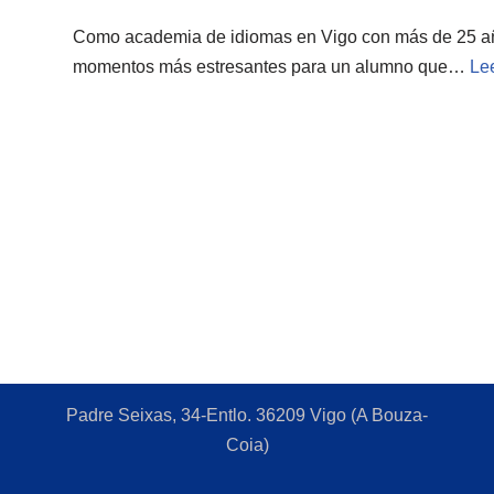
Como academia de idiomas en Vigo con más de 25 añ
momentos más estresantes para un alumno que…
Le
Padre Seixas, 34-Entlo. 36209 Vigo (A Bouza-
Coia)